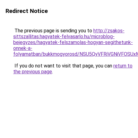
Redirect Notice
The previous page is sending you to
http://zsakos-
sittszallitas.hagyatek-felvasarlo.hu/microblog-
bejegyzes/hagyatek-felszamolas-hogyan-segithetunk-
onnek-a-
folyamatban/bukkmogyorosd/NSU5QyVFRiVGNiVFOS
If you do not want to visit that page, you can
return to
the previous page
.