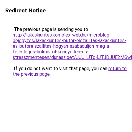
Redirect Notice
The previous page is sending you to
http://lakaskiurites.komplex-web.hu/microblog-
bejegyzes/lakaskiurites-butor-elszallitas-lakaskiurites-
es-butorelszallitas-hogyan-szabaduljon-meg-a-
felesleges-holmiktol-konnyeden-es-
stresszmentesen/dunasziget/JUU1JTg4JTJDJUE2MGw
If you do not want to visit that page, you can
return to
the previous page
.